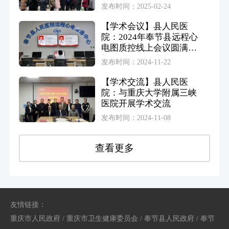
进基层活动（奉节站）
发布时间：2025-02-24
【学术会议】县人民医
院：2024年奉节县远程心
电图质控线上会议圆满举
行
发布时间：2024-11-22
【学术交流】县人民医
院：与重庆大学附属三峡
医院开展学术交流
发布时间：2024-11-08
查看更多
友情链接：
重庆市人民政府
/
重庆市卫生健康委员会
/
奉节县人民政府
/
奉节